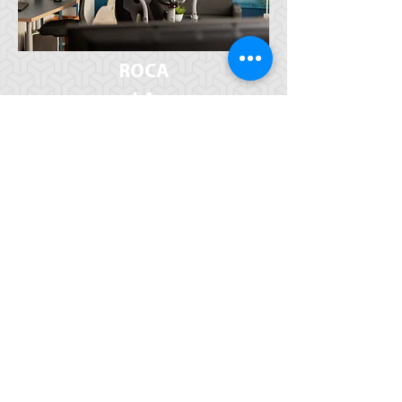
ROCA
LA
BICICLET
A
NUTRICIÓ
N
Regístrate ahora