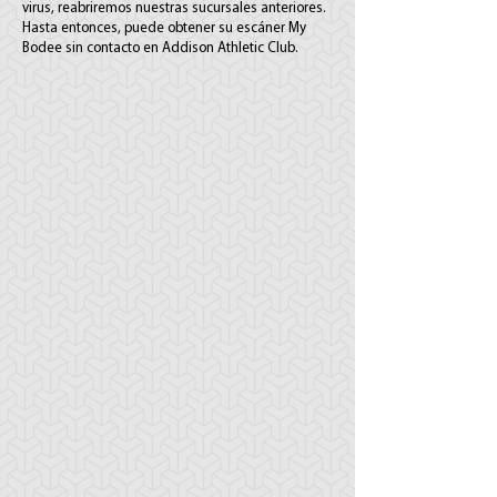
virus, reabriremos nuestras sucursales anteriores.
Hasta entonces, puede obtener su escáner My
Bodee sin contacto en Addison Athletic Club.