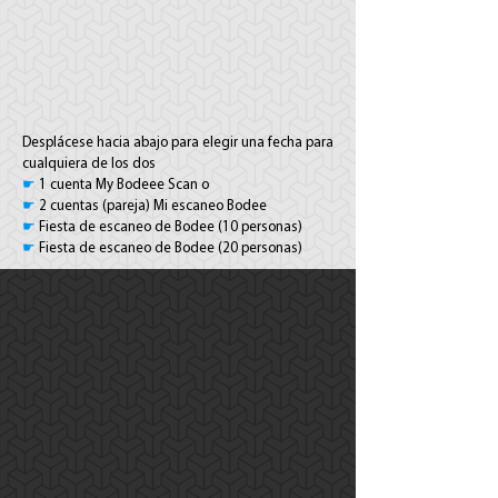
Desplácese hacia abajo para elegir una fecha para
cualquiera de los dos
☛
1 cuenta My Bodeee Scan o
☛
2 cuentas (pareja) Mi escaneo Bodee
☛
Fiesta de escaneo de Bodee (10 personas)
☛
Fiesta de escaneo de Bodee (20 personas)