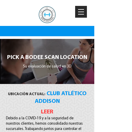
PICK A BODEE SCAN LOCATION
Su evaluación de salud en 3D
CLUB ATLÉTICO
UBICACIÓN ACTUAL:
ADDISON
LEER
Debido a la COVID-19 y a la seguridad de
nuestros clientes, hemos consolidado nuestras
sucursales. Trabajando juntos para controlar el