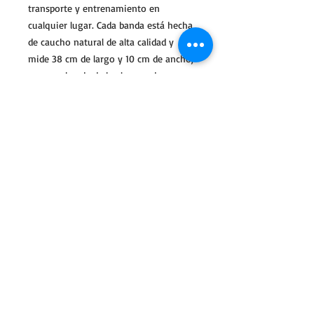
transporte y entrenamiento en
cualquier lugar. Cada banda está hecha
de caucho natural de alta calidad y
mide 38 cm de largo y 10 cm de ancho,
con una banda de bucle cerrado.
Disponibles en 3 resistencias con
código de color: ligera (verde), media
(roja) y pesada (azul).
Medidas: 15"L x 4"W.
HORARIO DE
FUNCIONAMIENTO
De lunes a viernes de 6 a. m. a 5 p. m.
CST
Sábado: SOLO fiestas de Bodee Scan
Domingo: SOLO fiestas de Bodee Scan
INFORMACIÓN DE
CONTACTO